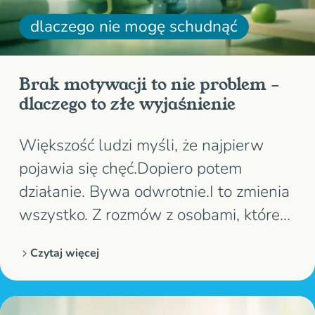
dlaczego nie mogę schudnąć
Brak motywacji to nie problem –
dlaczego to złe wyjaśnienie
Większość ludzi myśli, że najpierw
pojawia się chęć.Dopiero potem
działanie. Bywa odwrotnie.I to zmienia
wszystko. Z rozmów z osobami, które
chcą schudnąć, widzę to od lat: wiesz,
Czytaj więcej
co masz robić, rozumiesz zasady, a
mimo to nie masz siły zacząć, bo ciało i
głowa są już przeciążone.To nie…