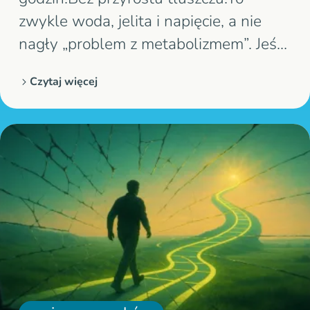
zwykle woda, jelita i napięcie, a nie
nagły „problem z metabolizmem”. Jeśli
raz jest płaski, a raz twardy jak bęben,
Czytaj więcej
to jest informacja.Twoje ciało reaguje
na bodźce szybciej, niż myślisz.I często
reaguje właśnie tam, gdzie najbardziej
to widać. Wyobraź…