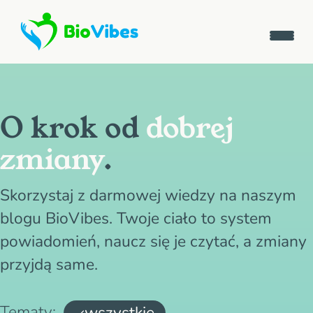
O krok od
dobrej
zmiany
.
Skorzystaj z darmowej wiedzy na naszym
blogu BioVibes. Twoje ciało to system
powiadomień, naucz się je czytać, a zmiany
przyjdą same.
Tematy:
wszystkie