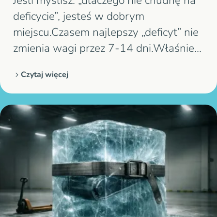
Jeśli myślisz: „dlaczego nie chudnę na
deficycie”, jesteś w dobrym
miejscu.Czasem najlepszy „deficyt” nie
zmienia wagi przez 7-14 dni.Właśnie
tak wygląda moment, który ludzie
Czytaj więcej
opisują jako „waga stoi na deficycie”.I
to może być normalne. Deficyt to
model. Waga nie jest miernikiem
tłuszczu.Dlatego pytanie „czemu nie
chudnę mimo deficytu”…