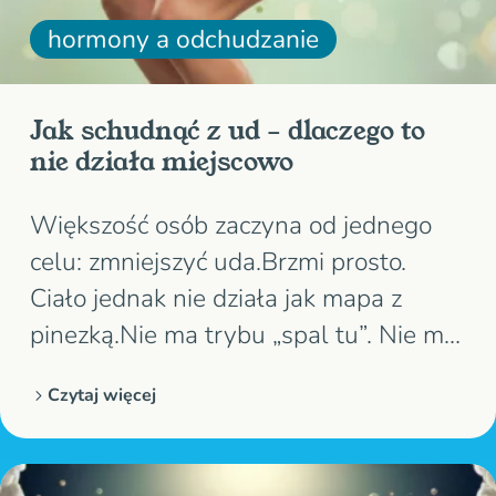
hormony a odchudzanie
Jak schudnąć z ud – dlaczego to
nie działa miejscowo
Większość osób zaczyna od jednego
celu: zmniejszyć uda.Brzmi prosto.
Ciało jednak nie działa jak mapa z
pinezką.Nie ma trybu „spal tu”. Nie ma
też kolejki ustawianej przez chęci.
Czytaj więcej
Spalanie tłuszczu działa systemowo –
organizm zmniejsza zapasy w całym
ciele, a nie tylko tam, gdzie pracuje