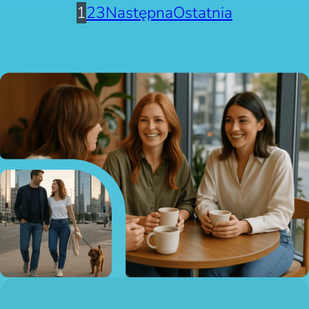
1
2
3
Następna
Ostatnia