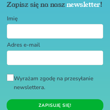
Zapisz się na nasz
newsletter
!
*
Imię
*
A
d
r
e
Adres e-mail
s
Z
Wyrażam zgodę na przesyłanie
g
o
newslettera.
d
a
ZAPISUJĘ SIĘ!