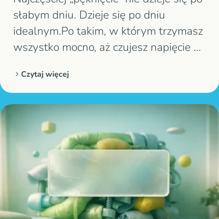
słabym dniu. Dzieje się po dniu
idealnym.Po takim, w którym trzymasz
wszystko mocno, aż czujesz napięcie w
karku i spokój w brzuchu. Jeśli masz
Czytaj więcej
myśl: „robię wszystko, a wciąż nie
działa”, to jesteś w dobrym miejscu.To
nie brzmi jak brak charakteru. To…