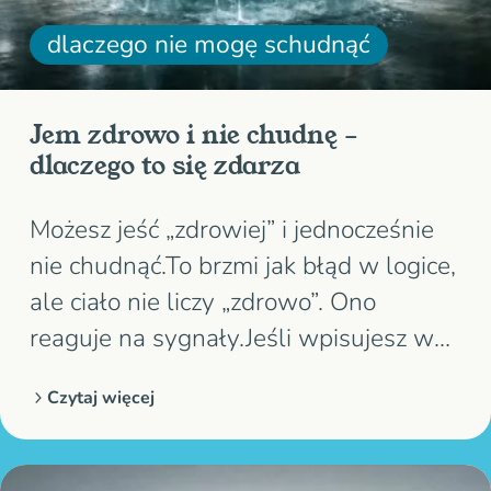
dlaczego nie mogę schudnąć
Jem zdrowo i nie chudnę –
dlaczego to się zdarza
Możesz jeść „zdrowiej” i jednocześnie
nie chudnąć.To brzmi jak błąd w logice,
ale ciało nie liczy „zdrowo”. Ono
reaguje na sygnały.Jeśli wpisujesz w
Google: „jem zdrowo a nie chudne”,
Czytaj więcej
szukasz wyjaśnienia, a nie kolejnej
listy zasad. Ktoś odstawia słodycze, je
więcej warzyw i dalej stoi w