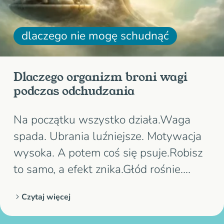
dlaczego nie mogę schudnąć
Dlaczego organizm broni wagi
podczas odchudzania
Na początku wszystko działa.Waga
spada. Ubrania luźniejsze. Motywacja
wysoka. A potem coś się psuje.Robisz
to samo, a efekt znika.Głód rośnie.
Energia spada. Waga stoi. To nie
Czytaj więcej
przypadek.I to nie znak, że „coś z Tobą
nie tak”.Możesz mieć wrażenie „robię