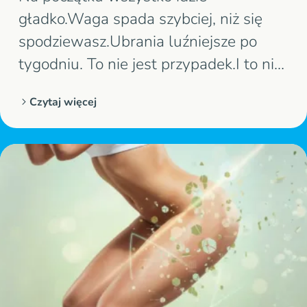
gładko.Waga spada szybciej, niż się
spodziewasz.Ubrania luźniejsze po
tygodniu. To nie jest przypadek.I to nie
jest dowód, że dieta „w końcu trafiła”.
Czytaj więcej
Ten start to efekt krótkiego spięcia
kilku mechanizmów naraz.Działa przez
moment, bo warunki są sztucznie
uproszczone, a koszt decyzji jeszcze
niski.Gdy…