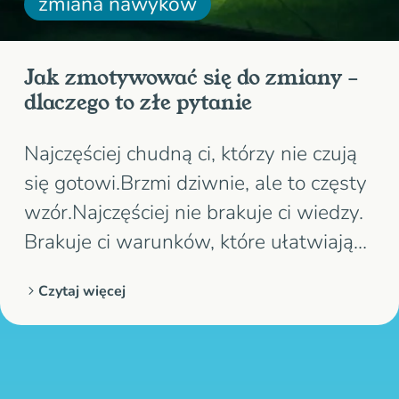
zmiana nawyków
Jak zmotywować się do zmiany –
dlaczego to złe pytanie
Najczęściej chudną ci, którzy nie czują
się gotowi.Brzmi dziwnie, ale to częsty
wzór.Najczęściej nie brakuje ci wiedzy.
Brakuje ci warunków, które ułatwiają
start. Chęć rzadko pojawia się na
Czytaj więcej
starcie.Częściej przychodzi dopiero po
ruchu.A gdy czekasz na nią, zwykle
stoisz w miejscu, nawet jeśli bardzo
chcesz zmiany. Jeśli…