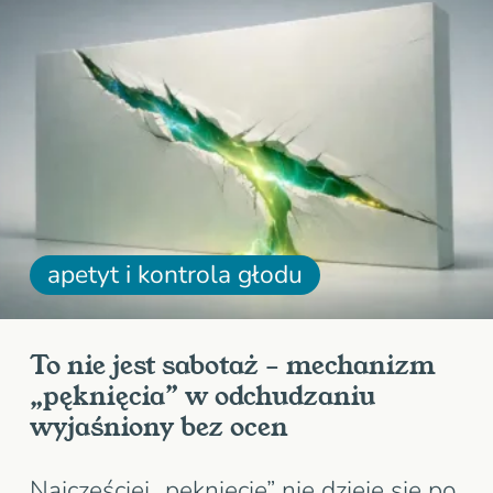
miejscu.Po 2-4…
apetyt i kontrola głodu
To nie jest sabotaż – mechanizm
„pęknięcia” w odchudzaniu
wyjaśniony bez ocen
Najczęściej „pęknięcie” nie dzieje się po