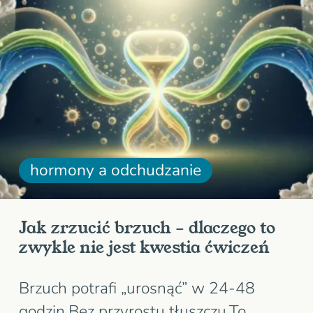
mięsień.„Miejscowe spalanie”
oznaczałoby,…
hormony a odchudzanie
Jak zrzucić brzuch – dlaczego to
zwykle nie jest kwestia ćwiczeń
Brzuch potrafi „urosnąć” w 24-48
godzin.Bez przyrostu tłuszczu.To