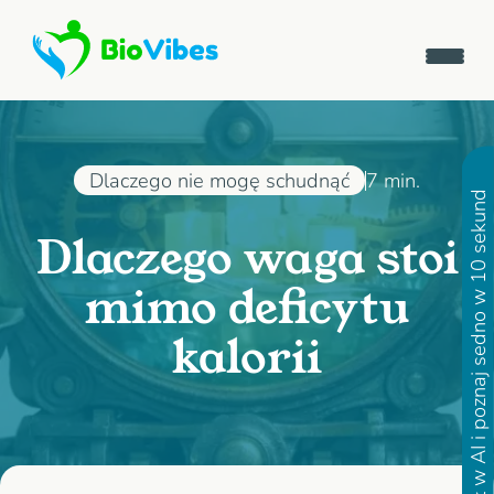
Dlaczego nie mogę schudnąć
7 min.
Otwórz artykuł w AI i poznaj sedno w 10 sekund
Dlaczego waga stoi
mimo deficytu
kalorii