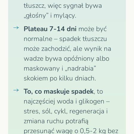
tłuszcz, więc sygnał bywa
„głośny” i mylący.
Plateau 7-14 dni
może być
normalne – spadek tłuszczu
może zachodzić, ale wynik na
wadze bywa opóźniony albo
maskowany i „nadrabia”
skokiem po kilku dniach.
To, co maskuje spadek
, to
najczęściej woda i glikogen –
stres, sól, cykl, regeneracja i
zmiana ruchu potrafią
przesunąć wagę o 0,5-2 kg bez