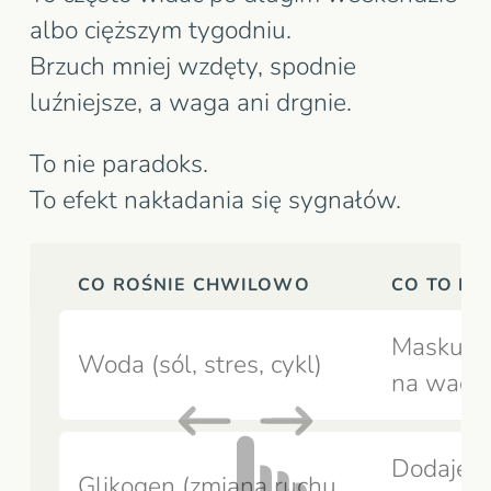
albo cięższym tygodniu.
Brzuch mniej wzdęty, spodnie
luźniejsze, a waga ani drgnie.
To nie paradoks.
To efekt nakładania się sygnałów.
CO ROŚNIE CHWILOWO
CO TO RO
Maskuje 
Woda (sól, stres, cykl)
na wadz
Dodaje w
Glikogen (zmiana ruchu,