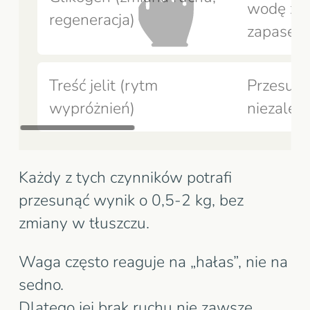
wodę zw
regeneracja)
zapasem
Treść jelit (rytm
Przesuw
wypróżnień)
niezależn
Każdy z tych czynników potrafi
przesunąć wynik o 0,5-2 kg, bez
zmiany w tłuszczu.
Waga często reaguje na „hałas”, nie na
sedno.
Dlatego jej brak ruchu nie zawsze