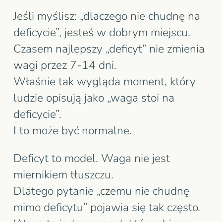
Jeśli myślisz: „dlaczego nie chudnę na
Dlaczego to pytanie jest tak częste
deficycie”, jesteś w dobrym miejscu.
Dlaczego waga nie jest linią prostą
Czasem najlepszy „deficyt” nie zmienia
Adaptacja organizmu jako mechanizm
wagi przez 7-14 dni.
stabilności
Właśnie tak wygląda moment, który
Co potrafi maskować rzeczywisty
ludzie opisują jako „waga stoi na
spadek tłuszczu
deficycie”.
I to może być normalne.
Dlaczego to nie musi oznaczać błędu
po Twojej stronie
Deficyt to model. Waga nie jest
Co dalej, gdy to się powtarza
miernikiem tłuszczu.
Pytania, które Cię mogą nurtować:
Dlatego pytanie „czemu nie chudnę
mimo deficytu” pojawia się tak często.