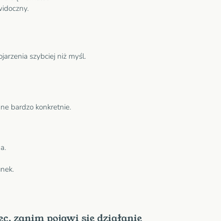
widoczny.
arzenia szybciej niż myśl.
ane bardzo konkretnie.
a.
unek.
ec, zanim pojawi się działanie