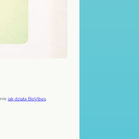
onie
.
jak działa BioVibes