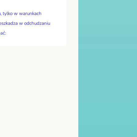
u, tylko w warunkach
rzeszkadza w odchudzaniu
ać: