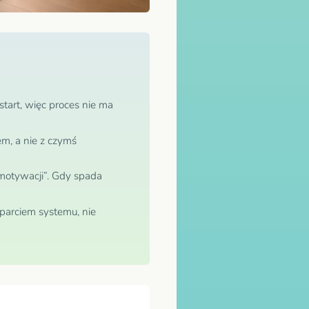
 start, więc proces nie ma
dem, a nie z czymś
u motywacji”. Gdy spada
arciem systemu, nie