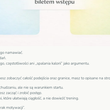
zego namawiać.
dań.
o, częstotliwości ani „spalania kalorii” jako argumentu.
chcesz zobaczyć całość podejścia oraz granice, masz to opisane na str
dzaniu, ale nie są warunkiem startu.
esz zacząć i zrobić postęp.
 które ułatwiają ciągłość, a nie dowieźć trening.
brak motywacji”.