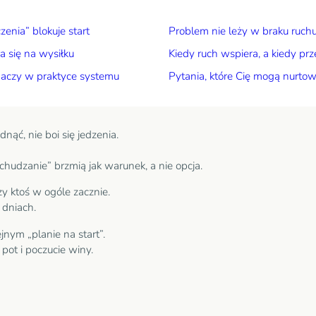
enia” blokuje start
Problem nie leży w braku ruch
a się na wysiłku
Kiedy ruch wspiera, a kiedy p
znaczy w praktyce systemu
Pytania, które Cię mogą nurtow
nąć, nie boi się jedzenia.
chudzanie” brzmią jak warunek, a nie opcja.
zy ktoś w ogóle zacznie.
 dniach.
jnym „planie na start”.
pot i poczucie winy.