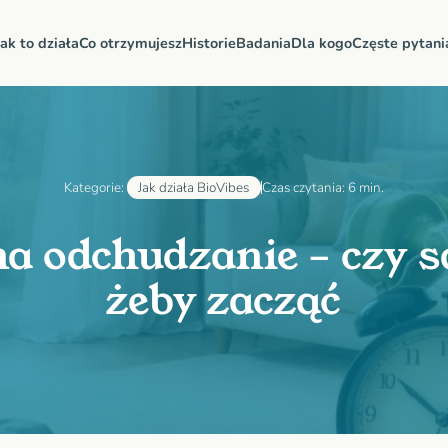
Jak to działa
Co otrzymujesz
Historie
Badania
Dla kogo
Częste pytani
Kategorie:
Jak działa BioVibes
Czas czytania:
6 min.
a odchudzanie – czy s
żeby zacząć