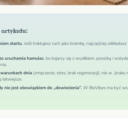
 artykułu:
kiem startu.
Jeśli traktujesz ruch jako bramkę, najczęściej odkładasz
sto uruchamia hamulec
, bo kojarzy się z wysiłkiem, porażką i wsty
nia.
 warunkach dnia
(zmęczenie, stres, brak regeneracji), nie w „brak
ę łatwiejsze.
 nie jest obowiązkiem do „dowiezienia”.
W BioVibes ma być wsp