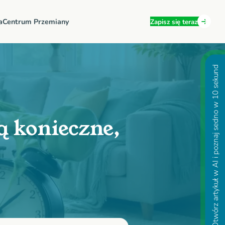
a
Centrum Przemiany
Zapisz się teraz
Otwórz artykuł w AI i poznaj sedno w 10 sekund
ą konieczne,