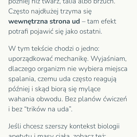
później niż twarz, talia albo brzuch.
Często najdłużej trzyma się
wewnętrzna strona ud
– tam efekt
potrafi pojawić się jako ostatni.
W tym tekście chodzi o jedno:
uporządkować mechanikę. Wyjaśniam,
dlaczego organizm nie wybiera miejsca
spalania, czemu uda często reagują
później i skąd biorą się mylące
wahania obwodu. Bez planów ćwiczeń
i bez “trików na uda”.
Jeśli chcesz szerszy kontekst biologii
apetytu i masy ciała, zobacz też: