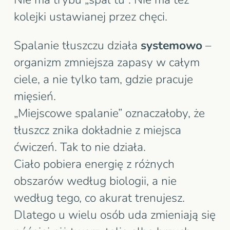
Woda vs tłuszcz – skąd biorą się
kolejki ustawianej przez chęci.
wahania obwodu
Spalanie tłuszczu działa
systemowo
–
Dlaczego nie da się regulować
organizm zmniejsza zapasy w całym
jednego miejsca, tylko cały organizm
ciele, a nie tylko tam, gdzie pracuje
Pytania, które Cię mogą nurtować:
mięsień.
„Miejscowe spalanie” oznaczałoby, że
tłuszcz znika dokładnie z miejsca
ćwiczeń. Tak to nie działa.
Ciało pobiera energię z różnych
obszarów według biologii, a nie
według tego, co akurat trenujesz.
Dlatego u wielu osób uda zmieniają się