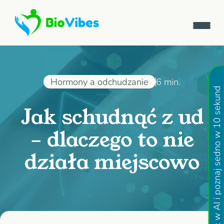
Hormony a odchudzanie
6 min.
Otwórz artykuł w AI i poznaj sedno w 10 sekund
Jak schudnąć z ud
– dlaczego to nie
działa miejscowo