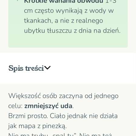
Krótkie wahania obwodu
1-3
cm często wynikają z wody w
tkankach, a nie z realnego
ubytku tłuszczu z dnia na dzień.
Spis treści
Dlaczego nie da się spalać tłuszczu z
jednego miejsca
Większość osób zaczyna od jednego
Dlaczego uda często reagują później
celu:
zmniejszyć uda
.
niż inne obszary
Brzmi prosto. Ciało jednak nie działa
Dlaczego ćwiczenia na uda nie
jak mapa z pinezką.
wybierają źródła tłuszczu
Nie ma trybu „spal tu”. Nie ma też