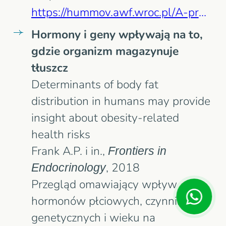
https://hummov.awf.wroc.pl/A-proposed-model-to-test-the-hypothesis-of-exercise-induced-localized-fat-reduction%2C143162%2C0%2C2.html
Hormony i geny wpływają na to,
gdzie organizm magazynuje
tłuszcz
Determinants of body fat
distribution in humans may provide
insight about obesity-related
health risks
Frank A.P. i in.,
Frontiers in
Endocrinology
, 2018
Przegląd omawiający wpływ
hormonów płciowych, czynników
genetycznych i wieku na