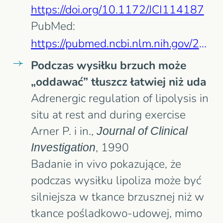
https://doi.org/10.1172/JCI114187
PubMed:
https://pubmed.ncbi.nlm.nih.gov/2503539/
Podczas wysiłku brzuch może
„oddawać” tłuszcz łatwiej niż uda
Adrenergic regulation of lipolysis in
situ at rest and during exercise
Arner P. i in.,
Journal of Clinical
Investigation
, 1990
Badanie in vivo pokazujące, że
podczas wysiłku lipoliza może być
silniejsza w tkance brzusznej niż w
tkance pośladkowo-udowej, mimo