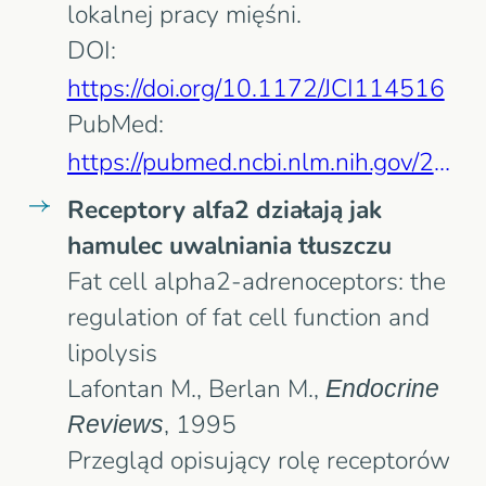
lokalnej pracy mięśni.
DOI:
https://doi.org/10.1172/JCI114516
PubMed:
https://pubmed.ncbi.nlm.nih.gov/2312732/
Receptory alfa2 działają jak
hamulec uwalniania tłuszczu
Fat cell alpha2-adrenoceptors: the
regulation of fat cell function and
lipolysis
Lafontan M., Berlan M.,
Endocrine
Reviews
, 1995
Przegląd opisujący rolę receptorów